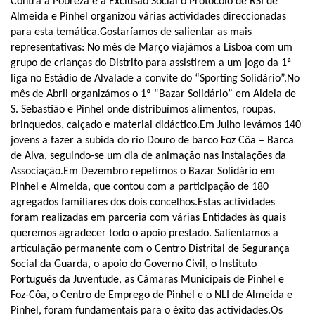
Contra a Pobreza e a Exclusão Social o Protocolo de RSI de
Almeida e Pinhel organizou várias actividades direccionadas
para esta temática.
Gostaríamos de salientar as mais
representativas: No mês de Março viajámos a Lisboa com um
grupo de crianças do Distrito para assistirem a um jogo da 1ª
liga no Estádio de Alvalade a convite do “Sporting Solidário”.
No
mês de Abril organizámos o 1º “Bazar Solidário” em Aldeia de
S. Sebastião e Pinhel onde distribuímos alimentos, roupas,
brinquedos, calçado e material didáctico.
Em Julho levámos 140
jovens a fazer a subida do rio Douro de barco Foz Côa – Barca
de Alva, seguindo-se um dia de animação nas instalações da
Associação.
Em Dezembro repetimos o Bazar Solidário em
Pinhel e Almeida, que contou com a participação de 180
agregados familiares dos dois concelhos.
Estas actividades
foram realizadas em parceria com várias Entidades às quais
queremos agradecer todo o apoio prestado. Salientamos a
articulação permanente com o Centro Distrital de Segurança
Social da Guarda, o apoio do Governo Civil, o Instituto
Português da Juventude, as Câmaras Municipais de Pinhel e
Foz-Côa, o Centro de Emprego de Pinhel e o NLI de Almeida e
Pinhel, foram fundamentais para o êxito das actividades.
Os